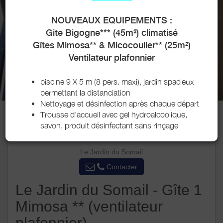
NOUVEAUX EQUIPEMENTS :
Gite Bigogne*** (45m²) climatisé
Gîtes Mimosa** & Micocoulier** (25m²)
Ventilateur plafonnier
piscine 9 X 5 m (8 pers. maxi), jardin spacieux
permettant la distanciation
Nettoyage et désinfection après chaque départ
Trousse d'accueil avec gel hydroalcoolique,
savon, produit désinfectant sans rinçage
Le Jardin du Somail
Contacter
Le Jardin du Somail - Gîte 1
Mimosa ** (ventilateur
plafonnier)