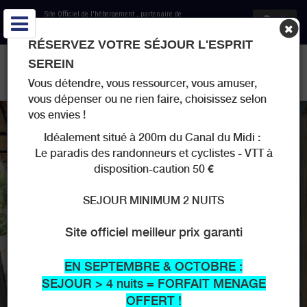
Site Officiel de l'hébergement
, partenaire de
Office de Tourisme Côte du Midi
RÉSERVEZ VOTRE SÉJOUR L'ESPRIT
LOCATIONS DE VACANCES - LE JARDIN DU SOMAIL - HAMEAU
SEREIN
DU SOMAIL
Vous détendre, vous ressourcer, vous amuser,
vous dépenser ou ne rien faire, choisissez selon
vos envies !
Idéalement situé à 200m du Canal du Midi :
Le paradis des randonneurs et cyclistes - VTT à
disposition-caution 50 €
SEJOUR MINIMUM 2 NUITS
Site officiel meilleur prix garanti
EN SEPTEMBRE & OCTOBRE :
SEJOUR > 4 nuits = FORFAIT MENAGE
OFFERT !