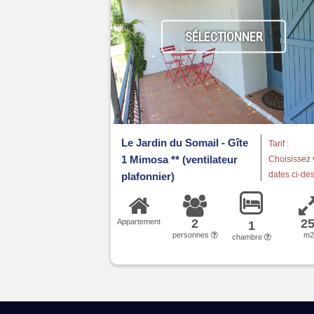
SÉLECTIONNER
Le Jardin du Somail - Gîte
Tarif :
1 Mimosa ** (ventilateur
Choisissez 
dates ci-de
plafonnier)
2
2
Appartement
1
personnes
m
chambre