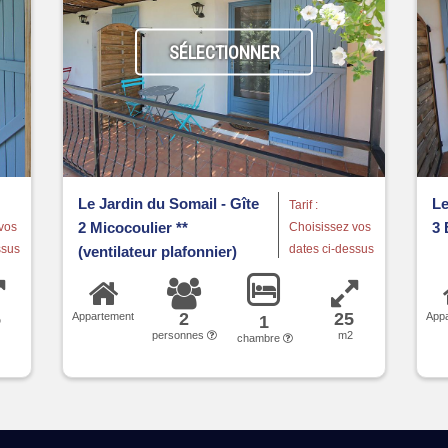
SÉLECTIONNER
Le Jardin du Somail - Gîte
Le
Tarif :
2 Micocoulier **
3 
vos
Choisissez vos
ssus
dates ci-dessus
(ventilateur plafonnier)
5
2
25
Appartement
App
1
2
personnes
m2
chambre