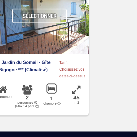
SÉLECTIONNER
 Jardin du Somail - Gîte
Tarif :
Bigogne *** (Climatisé)
Choisissez vos
dates ci-dessus
2
45
artement
1
personnes
m2
chambre
(Maxi:
4
pers.
)